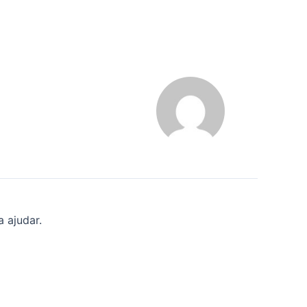
 ajudar.