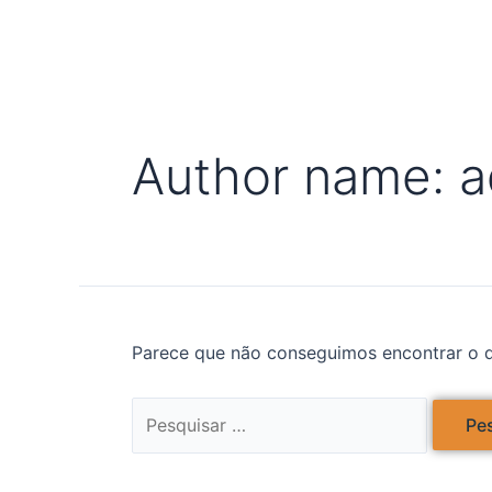
Author name: 
Parece que não conseguimos encontrar o q